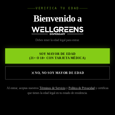
VERIFICA TU EDAD
Wellgree
Bienvenido a
WELL
Debes tener la edad legal para entrar.
GREENS
SOY MAYOR DE EDAD
Encinitas
(21+ O 18+ CON TARJETA MÉDICA)
NO, NO SOY MAYOR DE EDAD
Al entrar, aceptas nuestros
Términos de Servicio
y
Política de Privacidad
y certificas
que tienes la edad legal en tu estado de residencia.