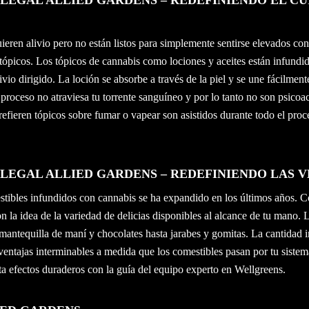
 LEGAL ALLIED GARDENS – REDEFINIENDO EL C
ieren alivio pero no están listos para simplemente sentirse elevados con
 tópicos. Los tópicos de cannabis como lociones y aceites están infundi
vio dirigido. La loción se absorbe a través de la piel y se une fácilment
proceso no atraviesa tu torrente sanguíneo y por lo tanto no son psicoa
fieren tópicos sobre fumar o vapear son asistidos durante todo el proc
 LEGAL ALLIED GARDENS – REDEFINIENDO LAS 
tibles infundidos con cannabis se ha expandido en los últimos años. C
la idea de la variedad de delicias disponibles al alcance de tu mano. 
mantequilla de maní y chocolates hasta jarabes y gomitas. La cantidad 
entajas interminables a medida que los comestibles pasan por tu sistem
 efectos duraderos con la guía del equipo experto en Wellgreens.