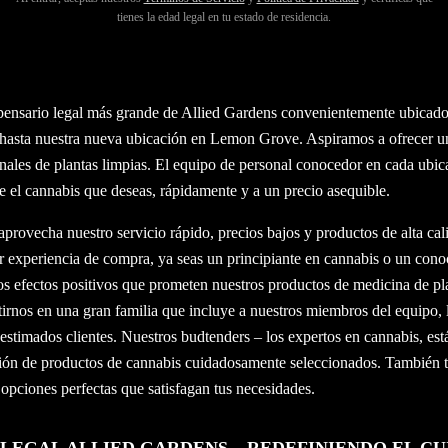
ario Más Cercano
tienes la edad legal en tu estado de residencia.
– REDEFINIENDO EL RECREATIVO
spensario legal más grande de Allied Gardens convenientemente ubicado 
asta nuestra nueva ubicación en Lemon Grove. Aspiramos a ofrecer un
nales de plantas limpias. El equipo de personal conocedor en cada ubi
 el cannabis que deseas, rápidamente y a un precio asequible.
aprovecha nuestro servicio rápido, precios bajos y productos de alta cal
 experiencia de compra, ya seas un principiante en cannabis o un cono
os efectos positivos que prometen nuestros productos de medicina de pla
irnos en una gran familia que incluye a nuestros miembros del equipo, 
estimados clientes. Nuestros budtenders – los expertos en cannabis, est
cción de productos de cannabis cuidadosamente seleccionados. También 
 opciones perfectas que satisfagan tus necesidades.