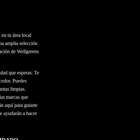
en tu área local
a amplia selección
cación de Wellgreens
idad que esperas. Te
cedor. Puedes
ntas limpias.
las marcas que
án aquí para guiarte
te ayudarán a hacer