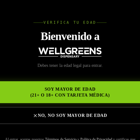
L
VERIFICA TU EDAD
Wellgree
Bienvenido a
io Legal Allied Garden
Debes tener la edad legal para entrar.
NS
SOY MAYOR DE EDAD
(21+ O 18+ CON TARJETA MÉDICA)
NO, NO SOY MAYOR DE EDAD
 DISPENSARIO LEGAL MEJOR CALIFICADO EN ALLIED
ispensario en Lake Murray
Al entrar, aceptas nuestros
Términos de Servicio
y
Política de Privacidad
y certificas que