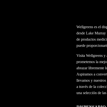
Visita El Dispens
WELLGREENS 
Wellgreens es el di
desde Lake Murray h
de productos medici
puede proporcionarte
Visita Wellgreens y 
prometemos la mejor
abrazar libremente l
Aspiramos a convert
llevamos y nuestros 
a través de la cole
una selección de las