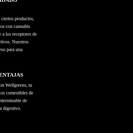
UIDADO
 ciertos productos,
dos con cannabis
e a los receptores de
ctivos. Nuestros
eso para una
VENTAJAS
on Wellgreens, tu
Los comestibles de
interminable de
a digestivo.