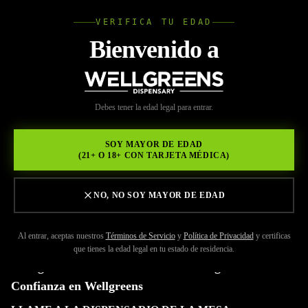
VERIFICA TU EDAD
Wellgree
Bienvenido a
Volver a Recursos
WELL
Debes tener la edad legal para entrar.
MAY 29, 2026
GREENS
Dispensario Legal La Mesa
SOY MAYOR DE EDAD
(21+ O 18+ CON TARJETA MÉDICA)
NO, NO SOY MAYOR DE EDAD
Al entrar, aceptas nuestros
Términos de Servicio
y
Política de Privacidad
y certificas
que tienes la edad legal en tu estado de residencia.
Navegando el Mundo del Cannabis Legal con
Confianza en Wellgreens