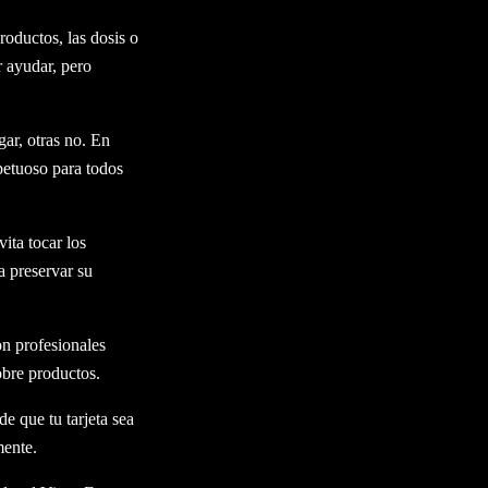
roductos, las dosis o
r ayudar, pero
gar, otras no. En
petuoso para todos
ita tocar los
a preservar su
on profesionales
obre productos.
de que tu tarjeta sea
mente.