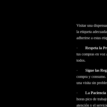
VISITAR NUEST
Tu Guía para una V
Visitar una dispens
la etiqueta adecuada
adherirse a estas et
·
Respeta la P
tus compras en voz 
todos.
·
Sigue las Reg
compra y consumo. E
una visita sin probl
·
La Paciencia
horas pico de trabajo
atención y el servic