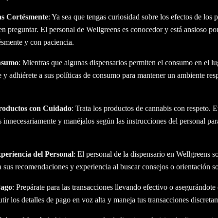
as Cortésmente
: Ya sea que tengas curiosidad sobre los efectos de los p
en preguntar. El personal de Wellgreens es conocedor y está ansioso po
tésmente y con paciencia.
nsumo
: Mientras que algunas dispensarios permiten el consumo en el lu
e y adhiérete a sus políticas de consumo para mantener un ambiente res
roductos con Cuidado
: Trata los productos de cannabis con respeto. Ev
 innecesariamente y manéjalos según las instrucciones del personal par
periencia del Personal
: El personal de la dispensario en Wellgreens s
a sus recomendaciones y experiencia al buscar consejos o orientación s
Pago
: Prepárate para las transacciones llevando efectivo o asegurándote 
utir los detalles de pago en voz alta y maneja tus transacciones discreta