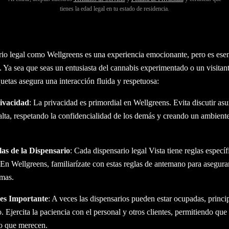
tienes la edad legal en tu estado de residencia.
RA DISPENSARIO
isita Respetuosa a la Dispensario Legal Vista
ario legal como Wellgreens es una experiencia emocionante, pero es ese
. Ya sea que seas un entusiasta del cannabis experimentado o un visitan
iquetas asegura una interacción fluida y respetuosa:
rivacidad
: La privacidad es primordial en Wellgreens. Evita discutir as
alta, respetando la confidencialidad de los demás y creando un ambien
las de la Dispensario
: Cada dispensario legal Vista tiene reglas específ
n Wellgreens, familiarízate con estas reglas de antemano para asegura
emas.
 es Importante
: A veces las dispensarios pueden estar ocupadas, princi
. Ejercita la paciencia con el personal y otros clientes, permitiendo que
io que merecen.