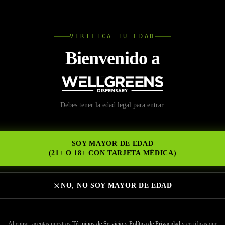
L
VERIFICA TU EDAD
Wellgree
Bienvenido a
io Legal Vista
Debes tener la edad legal para entrar.
NS
SOY MAYOR DE EDAD
(21+ O 18+ CON TARJETA MÉDICA)
NO, NO SOY MAYOR DE EDAD
ir en Wellgreens
ISPENSARIO VISTA
Al entrar, aceptas nuestros
Términos de Servicio
y
Política de Privacidad
y certificas que