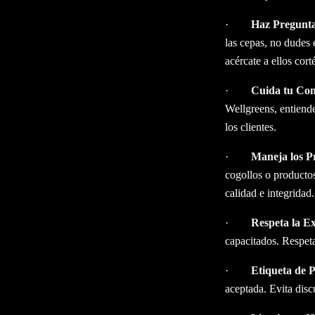
·
Haz Pregunt
las cepas, no dudes 
acércate a ellos cor
·
Cuida tu Co
Wellgreens, entiend
los clientes.
·
Maneja los P
cogollos o productos
calidad e integridad.
·
Respeta la Ex
capacitados. Respet
·
Etiqueta de 
aceptada. Evita disc