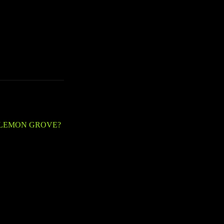
tos del stock curado
abiertos a todos
 LEMON GROVE?