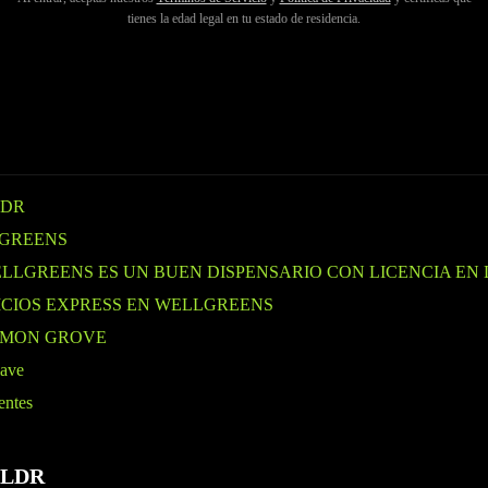
ens, donde nuestros budtenders de Wellgreens sugerirán algunos produc
tienes la edad legal en tu estado de residencia.
io. Somos conocidos por productos limpios a base de plantas y estamos 
LDR
GREENS
ELLGREENS ES UN BUEN DISPENSARIO CON LICENCIA EN
ICIOS EXPRESS EN WELLGREENS
EMON GROVE
lave
entes
TLDR