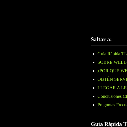
acercarse a Wellgre
en nuestro dispensar
nuestros clientes.
Saltar a:
Guía Rápida T
SOBRE WELL
¿POR QUÉ W
OBTÉN SERV
LLEGAR A L
Conclusiones C
Preguntas Frecu
Guía Rápida 