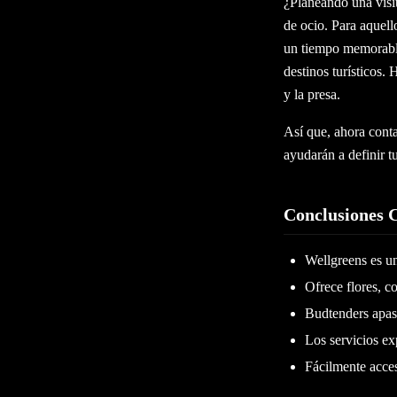
¿Planeando una visi
de ocio. Para aquel
un tiempo memorable 
destinos turísticos.
y la presa.
Así que, ahora conta
ayudarán a definir t
Conclusiones 
Wellgreens es u
Ofrece flores, c
Budtenders apas
Los servicios ex
Fácilmente acce