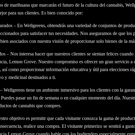
s de marihuana que marcarán el futuro de la cultura del cannabis, Wel
jor para sus clientes. Es bien conocido por:
curados – En Wellgreens, obtendrás una variedad de conjuntos de produ
ccionados para satisfacer tus necesidades. Nos aseguramos de que los 
bien asociados con nuestra visión de proporcionar solo bienes de la más
s – Nos interesa hacer que nuestros clientes se sientan felices cuando 
encia, Lemon Grove. Nuestro compromiso es ofrecer un gran servicio a c
 así como proporcionar información educativa y útil para elecciones rá
vo y medicinal destinados a ti.
 Wellgreens tiene un ambiente inmersivo para los clientes con la garan
. Puedes pasar un fin de semana o en cualquier momento del día. Nuestr
oductos de cannabis que compres.
tro objetivo es permitir que cada visitante conozca la gama de product
onsecuencia, realice una compra. El visitante primerizo se sentirá a gust
encia Lemon Grove cuando hable con los budtenders especialmente entr