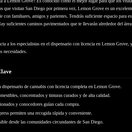
ta a Lemon Grove? Es conocido como el mejor lugar para que los visit
los que visitan San Diego por primera vez, Lemon Grove es un excelente
con familiares, amigos y parientes. Tendrás suficiente espacio para es
 Hay suficientes caminos pavimentados que te llevarán alrededor del áre
cta a los especialistas en el dispensario con licencia en Lemon Grove, 
us necesidades.
Clave
n dispensario de cannabis con licencia completa en Lemon Grove.
omestibles, concentrados y tinturas curados y de alta calidad.
ionados y conocedores guían cada compra.
press permiten una recogida rápida y conveniente.
sible desde las comunidades circundantes de San Diego.