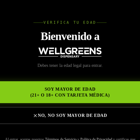
L
VERIFICA TU EDAD
Wellgree
Bienvenido a
za tu experiencia con el
Debes tener la edad legal para entrar.
NS
eens, ¡un dispensario d
SOY MAYOR DE EDAD
 en College East!
(21+ O 18+ CON TARJETA MÉDICA)
NO, NO SOY MAYOR DE EDAD
Al entrar, aceptas nuestros
Términos de Servicio
y
Política de Privacidad
y certificas que