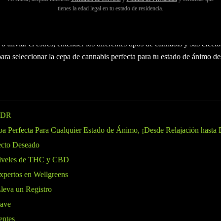
 de cannabis adecuada puede mejorar enormemente tu experiencia, adapt
tienes la edad legal en tu estado de residencia.
buscas. En Wellgreens, Dispensario de Marihuana College East, seleccio
mplia variedad de opciones que se adaptan a diferentes necesidades. Ya
e o aliviar el estrés, entender los diferentes tipos de cannabis y sus efect
 para seleccionar la cepa de cannabis perfecta para tu estado de ánimo d
LDR
pa Perfecta Para Cualquier Estado de Ánimo, ¡Desde Relajación hasta 
fecto Deseado
Niveles de THC y CBD
Expertos en Wellgreens
leva un Registro
lave
entes