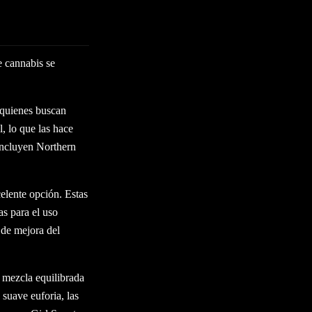
e cannabis se
a quienes buscan
l, lo que las hace
 incluyen Northern
celente opción. Estas
as para el uso
 de mejora del
 mezcla equilibrada
suave euforia, las