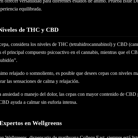
en ofrecer versatilidad para diferentes estados de ánimo. Prueba Blue 
periencia equilibrada.
 Niveles de THC y CBD
cepa, considera los niveles de THC (tetrahidrocannabinol) y CBD (cann
 el principal compuesto psicoactivo en el cannabis, mientras que el CB
“subidón”.
nimo relajado o somnoliento, es posible que desees cepas con niveles m
ar las sensaciones de calma y relajación.
 la ansiedad o manejo del dolor, las cepas con mayor contenido de CBD
 CBD ayuda a calmar sin euforia intensa.
 Expertos en Wellgreens
en Wellgreens, dispensario de marihuana College East, siempre está listo