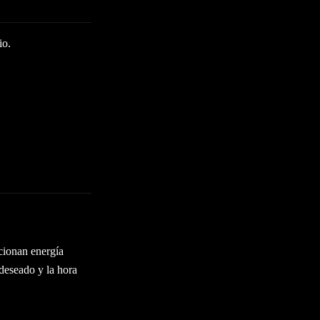
io.
cionan energía
deseado y la hora