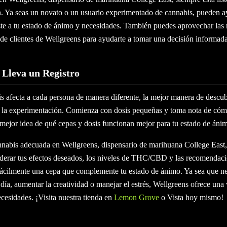
n. Ya seas un novato o un usuario experimentado de cannabis, pueden a
ste a tu estado de ánimo y necesidades. También puedes aprovechar la
de clientes de Wellgreens para ayudarte a tomar una decisión informada
 Lleva un Registro
s afecta a cada persona de manera diferente, la mejor manera de descub
de la experimentación. Comienza con dosis pequeñas y toma nota de cómo
 mejor idea de qué cepas y dosis funcionan mejor para tu estado de áni
nnabis adecuada en Wellgreens, dispensario de marihuana College East, 
derar tus efectos deseados, los niveles de THC/CBD y las recomendaci
fácilmente una cepa que complemente tu estado de ánimo. Ya sea que nec
día, aumentar la creatividad o manejar el estrés, Wellgreens ofrece una
ecesidades. ¡Visita nuestra tienda en
Lemon Grove
o Vista hoy mismo!