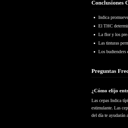
Conclusiones 
Indica promueve 
El THC determina
La flor y los pr
Las tinturas per
Los budtenders e
Preguntas Fre
¿Cómo elijo entr
Las cepas Indica típ
estimulante. Las ce
del día te ayudarán 