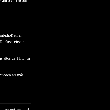
Dream o Girl Scout
abidiol) en el
D ofrece efectos
ás altos de THC, ya
 pueden ser más
 para guiarte en el