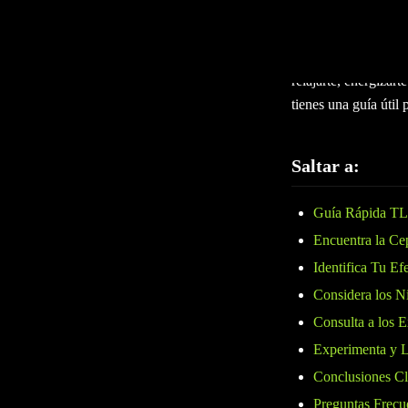
Seleccionar la cepa
ánimo o efecto que 
más fácil con una a
relajarte, energizart
tienes una guía útil
Saltar a:
Guía Rápida T
Encuentra la Ce
Identifica Tu E
Considera los 
Consulta a los 
Experimenta y L
Conclusiones C
Preguntas Frecu