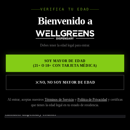
VERIFICA TU EDAD
Wellgree
Bienvenido a
Volver a Recursos
WELL
Debes tener la edad legal para entrar.
MAY 29, 2026
GREENS
Wellgreens, tu principal
SOY MAYOR DE EDAD
(21+ O 18+ CON TARJETA MÉDICA)
refugio de cannabis en Lake
Murray
NO, NO SOY MAYOR DE EDAD
Al entrar, aceptas nuestros
Términos de Servicio
y
Política de Privacidad
y certificas
que tienes la edad legal en tu estado de residencia.