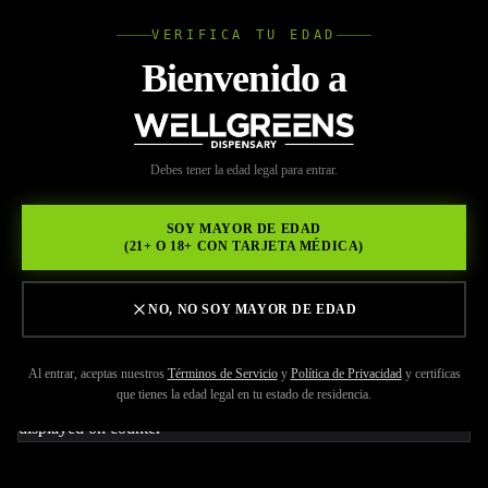
VERIFICA TU EDAD
Wellgree
Bienvenido a
Volver a Recursos
WELL
Debes tener la edad legal para entrar.
MAY 29, 2026
GREENS
Variedad Permanent
SOY MAYOR DE EDAD
(21+ O 18+ CON TARJETA MÉDICA)
Marker: Cannabis del Año
2023 de Leafly
NO, NO SOY MAYOR DE EDAD
Al entrar, aceptas nuestros
Términos de Servicio
y
Política de Privacidad
y certificas
que tienes la edad legal en tu estado de residencia.