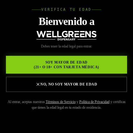
VERIFICA TU EDAD
Wellgree
Bienvenido a
INICIO
/
MARCAS
/
DIRECT
WELL
Debes tener la edad legal para entrar.
GREENS
SOY MAYOR DE EDAD
(21+ O 18+ CON TARJETA MÉDICA)
NO, NO SOY MAYOR DE EDAD
Al entrar, aceptas nuestros
Términos de Servicio
y
Política de Privacidad
y certificas
que tienes la edad legal en tu estado de residencia.