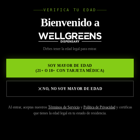
VERIFICA TU EDAD
Wellgree
Bienvenido a
INICIO
/
MARCAS
/
DROPS
WELL
Debes tener la edad legal para entrar.
GREENS
SOY MAYOR DE EDAD
(21+ O 18+ CON TARJETA MÉDICA)
NO, NO SOY MAYOR DE EDAD
Al entrar, aceptas nuestros
Términos de Servicio
y
Política de Privacidad
y certificas
que tienes la edad legal en tu estado de residencia.