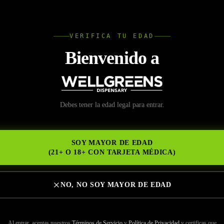
L
VERIFICA TU EDAD
Wellgree
Bienvenido a
Debes tener la edad legal para entrar.
NS
SOY MAYOR DE EDAD
(21+ O 18+ CON TARJETA MÉDICA)
NO, NO SOY MAYOR DE EDAD
Al entrar, aceptas nuestros
Términos de Servicio
y
Política de Privacidad
y certificas que