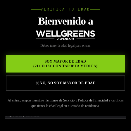
VERIFICA TU EDAD
Wellgree
Bienvenido a
Volver a Recursos
WELL
Debes tener la edad legal para entrar.
MAY 29, 2026
GREENS
Qué comprar en un
SOY MAYOR DE EDAD
(21+ O 18+ CON TARJETA MÉDICA)
dispensario de cannabis
para principiantes
NO, NO SOY MAYOR DE EDAD
Al entrar, aceptas nuestros
Términos de Servicio
y
Política de Privacidad
y certificas
que tienes la edad legal en tu estado de residencia.