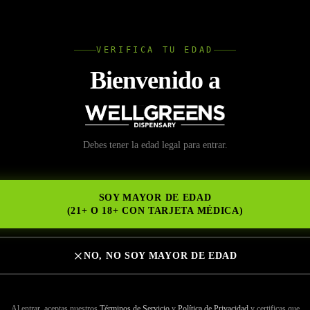
L
VERIFICA TU EDAD
Wellgree
Bienvenido a
ad de Dispensarios de
Debes tener la edad legal para entrar.
NS
a: Cómo Hacer una C
SOY MAYOR DE EDAD
a
(21+ O 18+ CON TARJETA MÉDICA)
NO, NO SOY MAYOR DE EDAD
Al entrar, aceptas nuestros
Términos de Servicio
y
Política de Privacidad
y certificas que