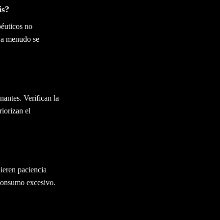
is?
péuticos no
s a menudo se
nantes. Verifican la
iorizan el
ieren paciencia
 consumo excesivo.