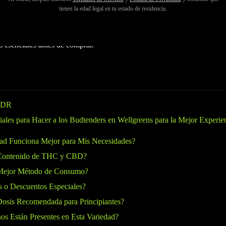
ns para tus necesidades de cannabis? Ya sea que seas un principiante 
tienes la edad legal en tu estado de residencia.
ar con un budtender conocedor asegura que hagas la compra correcta. 
ección premium, servicio al cliente y compromiso con la educación, así
s esenciales antes de comprar.
LDR
iales para Hacer a los Budtenders en Wellgreens para la Mejor Experie
ad Funciona Mejor para Mis Necesidades?
 Contenido de THC y CBD?
 Mejor Método de Consumo?
s o Descuentos Especiales?
Dosis Recomendada para Principiantes?
os Están Presentes en Esta Variedad?