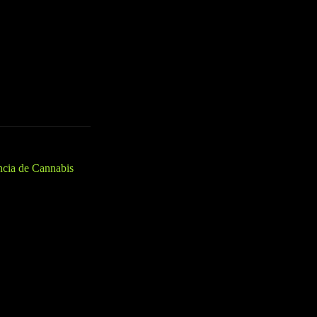
o un consumidor
Wellgreens es
 que no dudes en
ncia de Cannabis