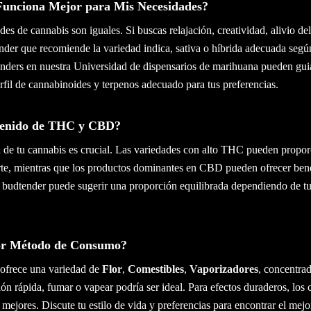
Funciona Mejor para Mis Necesidades?
des de cannabis son iguales. Si buscas relajación, creatividad, alivio de
nder que recomiende la variedad indica, sativa o híbrida adecuada según
nders en nuestra Universidad de dispensarios de marihuana pueden guia
rfil de cannabinoides y terpenos adecuado para tus preferencias.
ntenido de THC y CBD?
a de tu cannabis es crucial. Las variedades con alto THC pueden propor
rte, mientras que los productos dominantes en CBD pueden ofrecer bene
n budtender puede sugerir una proporción equilibrada dependiendo de tu
jor Método de Consumo?
 ofrece una variedad de
Flor
,
Comestibles
,
Vaporizadores
, concentrad
ión rápida, fumar o vapear podría ser ideal. Para efectos duraderos, los 
 mejores. Discute tu estilo de vida y preferencias para encontrar el mej