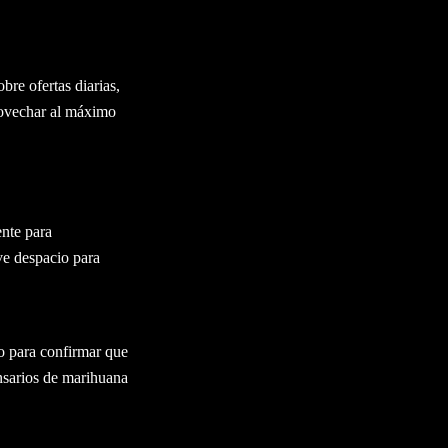
re ofertas diarias,
rovechar al máximo
ente para
ve despacio para
io para confirmar que
ensarios de marihuana