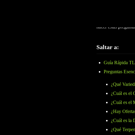
¿Visitando Wellgree
experimentado, habl
conocido por su sel
hacer estas pregunta
Saltar a:
Guía Rápida T
Preguntas Esenc
¿Qué Varied
¿Cuál es el
¿Cuál es el
¿Hay Oferta
¿Cuál es la 
¿Qué Terpen