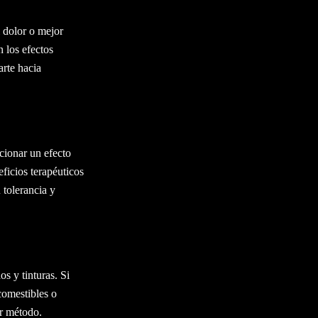
l dolor o mejor
 los efectos
rte hacia
cionar un efecto
ficios terapéuticos
 tolerancia y
os y tinturas. Si
comestibles o
or método.