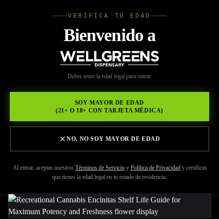
VERIFICA TU EDAD
Wellgree
Bienvenido a
Volver a Recursos
WELL
Debes tener la edad legal para entrar.
MAY 29, 2026
GREENS
Preserva la Potencia: Una
SOY MAYOR DE EDAD
(21+ O 18+ CON TARJETA MÉDICA)
Guía para Extender la Vida
Útil de tu Cannabis
NO, NO SOY MAYOR DE EDAD
Recreativo en Encinitas
Al entrar, aceptas nuestros
Términos de Servicio
y
Política de Privacidad
y certificas
que tienes la edad legal en tu estado de residencia.