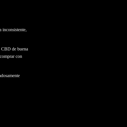
 puede resultar
ad y uno de baja
 inconsistente,
 de CBD de buena
a comprar con
dadosamente