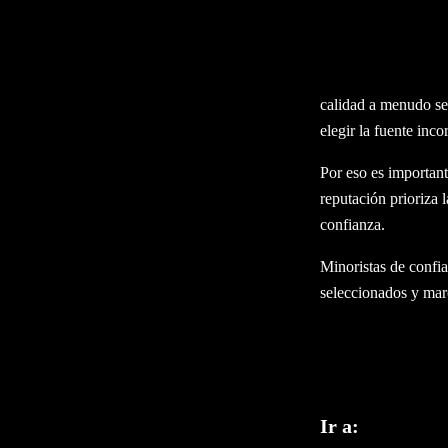
Con tantas opciones
abrumador.
No todos los product
calidad a menudo se
elegir la fuente inc
Por eso es importan
reputación prioriza l
confianza.
Minoristas de conf
seleccionados y marc
Ir a: