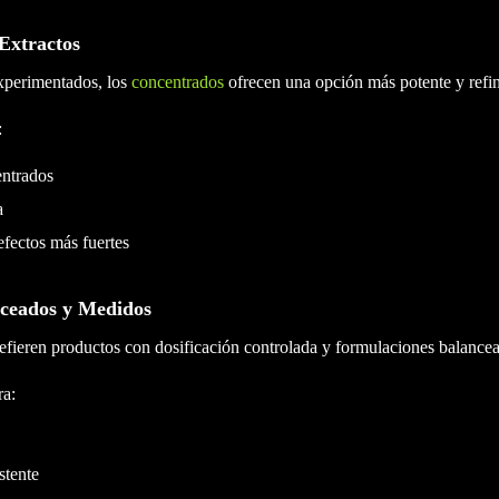
Extractos
xperimentados, los
concentrados
ofrecen una opción más potente y refi
:
ntrados
a
fectos más fuertes
ceados y Medidos
efieren productos con dosificación controlada y formulaciones balance
ra:
stente