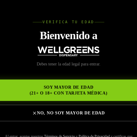
L
VERIFICA TU EDAD
Wellgree
Bienvenido a
ntrar una tienda en lí
Debes tener la edad legal para entrar.
NS
uena reputación para 
SOY MAYOR DE EDAD
d
(21+ O 18+ CON TARJETA MÉDICA)
NO, NO SOY MAYOR DE EDAD
Al entrar, aceptas nuestros
Términos de Servicio
y
Política de Privacidad
y certificas que