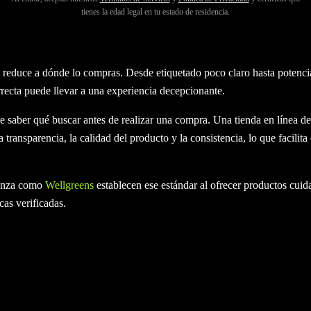
 disponibles, encontrar una tienda en línea de CBD de buena reputación
tienes la edad legal en tu estado de residencia.
os de CBD son iguales, y la diferencia entre un producto de alta calid
 reduce a dónde lo compras. Desde etiquetado poco claro hasta potencia
orrecta puede llevar a una experiencia decepcionante.
te saber qué buscar antes de realizar una compra. Una tienda en línea
a transparencia, la calidad del producto y la consistencia, lo que facilit
ianza como
Wellgreens
establecen ese estándar al ofrecer productos cui
as verificadas.