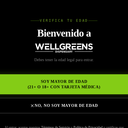
L
VERIFICA TU EDAD
Wellgree
Bienvenido a
Debes tener la edad legal para entrar.
NS
SOY MAYOR DE EDAD
(21+ O 18+ CON TARJETA MÉDICA)
NO, NO SOY MAYOR DE EDAD
Al entrar, aceptas nuestros
Términos de Servicio
y
Política de Privacidad
y certificas que