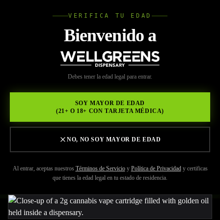
VERIFICA TU EDAD
Wellgree
Bienvenido a
Volver a Recursos
WELL
Debes tener la edad legal para entrar.
MAY 29, 2026
GREENS
¿Valen la pena los carros de
SOY MAYOR DE EDAD
(21+ O 18+ CON TARJETA MÉDICA)
2G cerca de mí? Ventajas,
potencia y consejos de
NO, NO SOY MAYOR DE EDAD
compra
Al entrar, aceptas nuestros
Términos de Servicio
y
Política de Privacidad
y certificas
que tienes la edad legal en tu estado de residencia.