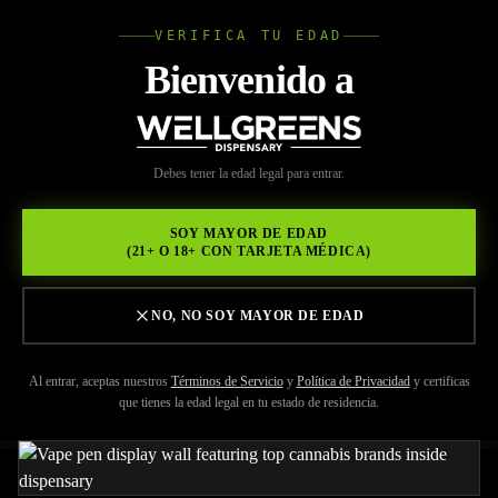
VERIFICA TU EDAD
Wellgree
Bienvenido a
Volver a Recursos
WELL
Debes tener la edad legal para entrar.
MAY 29, 2026
GREENS
Mejores Marcas de
SOY MAYOR DE EDAD
(21+ O 18+ CON TARJETA MÉDICA)
Vaporizadores de
Marihuana Disponibles en
NO, NO SOY MAYOR DE EDAD
Wellgreens Ahora Mismo
Al entrar, aceptas nuestros
Términos de Servicio
y
Política de Privacidad
y certificas
que tienes la edad legal en tu estado de residencia.