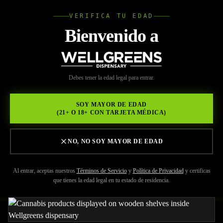
VERIFICA TU EDAD
Wellgree
Bienvenido a
Volver a Recursos
WELL
Debes tener la edad legal para entrar.
MAY 29, 2026
GREENS
Dispensario de Cannabis
SOY MAYOR DE EDAD
(21+ O 18+ CON TARJETA MÉDICA)
Rolando Village:
Explorando los Beneficios
NO, NO SOY MAYOR DE EDAD
para la Salud
Al entrar, aceptas nuestros
Términos de Servicio
y
Política de Privacidad
y certificas
que tienes la edad legal en tu estado de residencia.