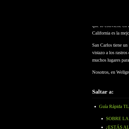
El hermoso lugar – S
condado de San Mateo
Oakland y San Franci
que lo convierte en 
California es la mej
San Carlos tiene un
vistazo a los rastro
muchos lugares para 
Nosotros, en Wellgr
Saltar a:
Guía Rápida T
SOBRE LA
¿ESTÁS A