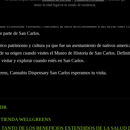
an Carlos en California vale la pena visitar. Es uno de los secretos me
tienes la edad legal en tu estado de residencia.
. Aquí, la creciente población y la cercanía a las principales ciudade
sco son el centro de atención. Encontrarás las sedes de todas las princ
una economía vibrante. Además, la fácil accesibilidad a las áreas más 
or parte de San Carlos.
 rico patrimonio y cultura ya que fue un asentamiento de nativos ameri
s de su origen cuando visites el Museo de Historia de San Carlos. Defin
visitar y explorar cuando estés en San Carlos.
eens, Cannabis Dispensary San Carlos esperamos tu visita.
LDR
 TIENDA WELLGREENS
L TANTO DE LOS BENEFICIOS EXTENDIDOS DE LA SALUD 