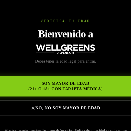
L
VERIFICA TU EDAD
Wellgree
Bienvenido a
io de Cannabis San Ca
Debes tener la edad legal para entrar.
NS
 de Calidad y Productos
SOY MAYOR DE EDAD
impias
(21+ O 18+ CON TARJETA MÉDICA)
NO, NO SOY MAYOR DE EDAD
Al entrar, aceptas nuestros
Términos de Servicio
y
Política de Privacidad
y certificas que