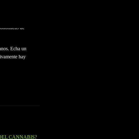
jor guardados del
s de California como
ipales empresas, lo
económicas de
canos. Echa un
itivamente hay
DEL CANNABIS?