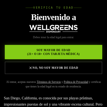
VERIFICA TU EDAD
Wellgree
Bienvenido a
Volver a Recursos
WELL
Debes tener la edad legal para entrar.
MAY 29, 2026
GREENS
Wellgreens: Desbloqueando
SOY MAYOR DE EDAD
(21+ O 18+ CON TARJETA MÉDICA)
el Oasis Verde en San Diego
NO, NO SOY MAYOR DE EDAD
Al entrar, aceptas nuestros
Términos de Servicio
y
Política de Privacidad
y certificas
que tienes la edad legal en tu estado de residencia.
San Diego, California, es conocida por sus playas prístinas,
impresionantes puestas de sol y una vibrante escena cultural. Pero