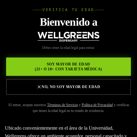
VERIFICA TU EDAD
Wellgree
Bienvenido a
Volver a Recursos
WELL
Debes tener la edad legal para entrar.
MAY 29, 2026
GREENS
Universidad de Dispensario
SOY MAYOR DE EDAD
(21+ O 18+ CON TARJETA MÉDICA)
de Cannabis
NO, NO SOY MAYOR DE EDAD
Al entrar, aceptas nuestros
Términos de Servicio
y
Política de Privacidad
y certificas
que tienes la edad legal en tu estado de residencia.
Ubicado convenientemente en el área de la Universidad,
Wellgreens ofrece un ambiente acogedor, personal capacitado y