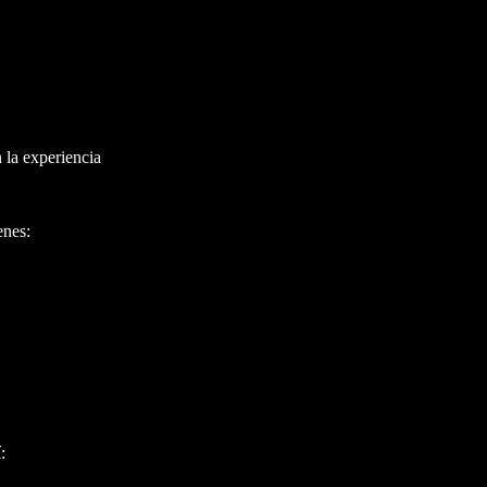
o de 1g de Dime
ón popular para los
de 0.5g.
n la experiencia
enes:
: