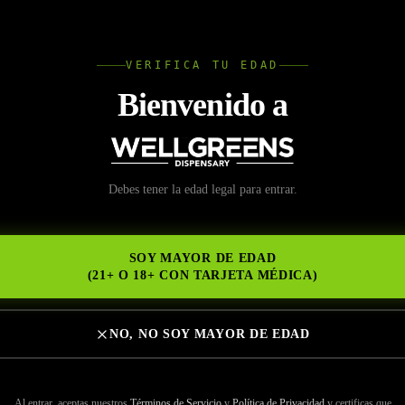
L
VERIFICA TU EDAD
Wellgree
Bienvenido a
de 1G de Dime Industr
Debes tener la edad legal para entrar.
NS
SOY MAYOR DE EDAD
(21+ O 18+ CON TARJETA MÉDICA)
un
cartucho de 1g de Dime Industries
, probablemente estés buscando 
NO, NO SOY MAYOR DE EDAD
o de una marca reconocida y establecida.
onocida en California por producir cartuchos de vapeo elegantes y de a
Al entrar, aceptas nuestros
Términos de Servicio
y
Política de Privacidad
y certificas que