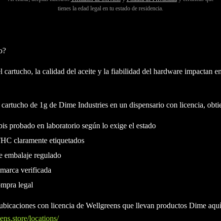
te consistente y un diseño de hardware moderno. El formato de
cartuch
tienes la edad legal en tu estado de residencia.
 gramo completo de aceite de cannabis, lo que lo convierte en una opci
efieren cartuchos de mayor duración en comparación con las opciones 
o?
 cartucho, la calidad del aceite y la fiabilidad del hardware impactan e
artucho de 1g de Dime Industries en un dispensario con licencia, obti
is probado en laboratorio según lo exige el estado
THC claramente etiquetados
 embalaje regulado
marca verificada
ompra legal
 ubicaciones con licencia de Wellgreens que llevan productos Dime aquí
ns.store/locations/