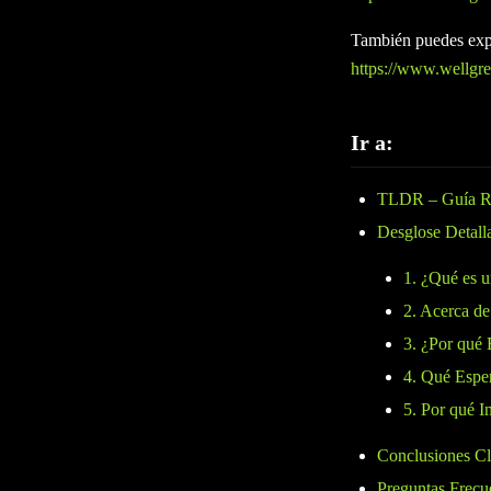
También puedes expl
https://www.wellgree
Ir a:
TLDR – Guía R
Desglose Detall
1. ¿Qué es u
2. Acerca de
3. ¿Por qué 
4. Qué Espe
5. Por qué 
Conclusiones C
Preguntas Frecu