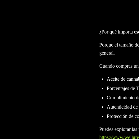
formulación de acei
Industries
ofrece un
consumidores que pr
¿Por qué importa es
Porque el tamaño del
general.
Cuando compras un c
Aceite de cannab
Porcentajes de 
Cumplimiento de
Autenticidad de 
Protección de c
Puedes explorar las
https://www.wellgree