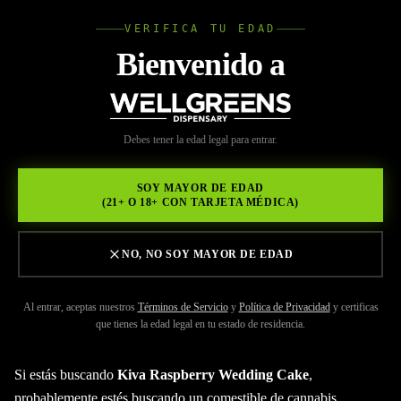
VERIFICA TU EDAD
Wellgree
Bienvenido a
Volver a Recursos
WELL
Debes tener la edad legal para entrar.
MAY 29, 2026
GREENS
Pastel de Boda de
SOY MAYOR DE EDAD
(21+ O 18+ CON TARJETA MÉDICA)
Frambuesa Kiva
NO, NO SOY MAYOR DE EDAD
Al entrar, aceptas nuestros
Términos de Servicio
y
Política de Privacidad
y certificas
que tienes la edad legal en tu estado de residencia.
Si estás buscando
Kiva Raspberry Wedding Cake
,
probablemente estés buscando un comestible de cannabis