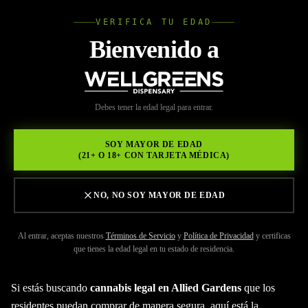
VERIFICA TU EDAD
Wellgree
Bienvenido a
Volver a Recursos
WELL
Debes tener la edad legal para entrar.
MAY 29, 2026
GREENS
Cannabis Legal Allied
SOY MAYOR DE EDAD
(21+ O 18+ CON TARJETA MÉDICA)
Gardens
NO, NO SOY MAYOR DE EDAD
Al entrar, aceptas nuestros
Términos de Servicio
y
Política de Privacidad
y certificas
que tienes la edad legal en tu estado de residencia.
Si estás buscando
cannabis legal en Allied Gardens
que los
residentes puedan comprar de manera segura, aquí está la