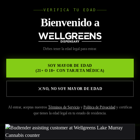
VERIFICA TU EDAD
Wellgree
Bienvenido a
Volver a Recursos
WELL
Debes tener la edad legal para entrar.
MAY 29, 2026
GREENS
¿BUSCAS EL
SOY MAYOR DE EDAD
(21+ O 18+ CON TARJETA MÉDICA)
DISPENSARIO MÁS
NUEVO DE LAKE
NO, NO SOY MAYOR DE EDAD
MURRAY?
Al entrar, aceptas nuestros
Términos de Servicio
y
Política de Privacidad
y certificas
que tienes la edad legal en tu estado de residencia.