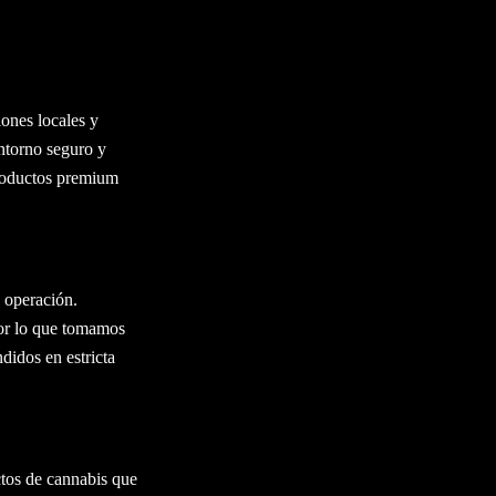
 Cumplimiento
refugio para aquellos
ones locales y
entorno seguro y
productos premium
a operación.
por lo que tomamos
didos en estricta
ctos de cannabis que