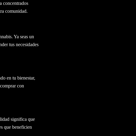
ta concentrados
stra comunidad.
nnabis. Ya seas un
nder tus necesidades
do en tu bienestar,
s comprar con
idad significa que
es que beneficien