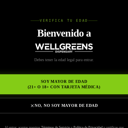
L
VERIFICA TU EDAD
Wellgree
Bienvenido a
io Legal El Cerrito
Debes tener la edad legal para entrar.
NS
SOY MAYOR DE EDAD
(21+ O 18+ CON TARJETA MÉDICA)
sis de Cannabis
NO, NO SOY MAYOR DE EDAD
ario Lake Murray
pensario
Al entrar, aceptas nuestros
Términos de Servicio
y
Política de Privacidad
y certificas que