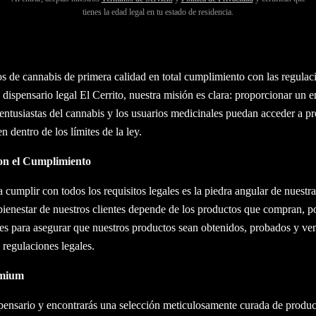
tienes la edad legal en tu estado de residencia.
pensario Legal El Cerrito: Donde la Calidad se Encuentra con el
timonio de la sinergia entre la legalidad y la compasión, ofreciendo un 
 de cannabis de primera calidad en total cumplimiento con las regulaci
o dispensario legal El Cerrito, nuestra misión es clara: proporcionar un 
entusiastas del cannabis y los usuarios medicinales puedan acceder a 
 dentro de los límites de la ley.
n el Cumplimiento
 cumplir con todos los requisitos legales es la piedra angular de nuestr
ienestar de nuestros clientes depende de los productos que compran, 
es para asegurar que nuestros productos sean obtenidos, probados y ven
regulaciones legales.
emium
spensario y encontrarás una selección meticulosamente curada de produ