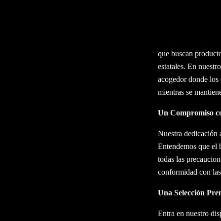
Wellgreens, un Dis
Wellgreens es un tes
que buscan productos
estatales. En nuestr
acogedor donde los 
mientras se mantienen
Un Compromiso co
Nuestra dedicación a
Entendemos que el b
todas las precaucion
conformidad con las 
Una Selección Pr
Entra en nuestro di