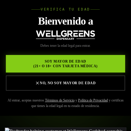
VERIFICA TU EDAD
Wellgree
Bienvenido a
Volver a Recursos
WELL
Debes tener la edad legal para entrar.
MAY 29, 2026
GREENS
Deleite sus sentidos con
SOY MAYOR DE EDAD
(21+ O 18+ CON TARJETA MÉDICA)
Wellgreens: Dispensario con
licencia de primera en
NO, NO SOY MAYOR DE EDAD
Carlsbad para exquisitos
Al entrar, aceptas nuestros
Términos de Servicio
y
Política de Privacidad
y certificas
que tienes la edad legal en tu estado de residencia.
comestibles