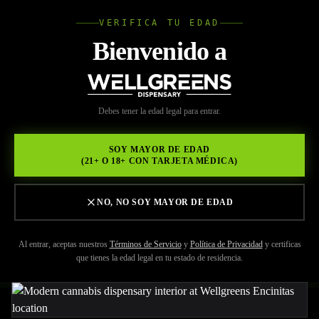
VERIFICA TU EDAD
Wellgree
Bienvenido a
Volver a Recursos
WELL
Debes tener la edad legal para entrar.
MAY 29, 2026
GREENS
Descubre las Ventajas de
SOY MAYOR DE EDAD
(21+ O 18+ CON TARJETA MÉDICA)
Comprar en Wellgreens,
Dispensario Licenciado en
NO, NO SOY MAYOR DE EDAD
Encinitas
Al entrar, aceptas nuestros
Términos de Servicio
y
Política de Privacidad
y certificas
que tienes la edad legal en tu estado de residencia.