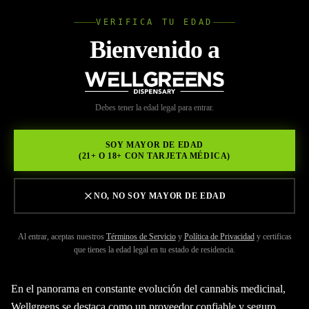
VERIFICA TU EDAD
Wellgree
Bienvenido a
Volver a Recursos
WELL
Debes tener la edad legal para entrar.
MAY 29, 2026
GREENS
Trayendo lo mejor de la
SOY MAYOR DE EDAD
(21+ O 18+ CON TARJETA MÉDICA)
naturaleza para ti
NO, NO SOY MAYOR DE EDAD
Al entrar, aceptas nuestros
Términos de Servicio
y
Política de Privacidad
y certificas
que tienes la edad legal en tu estado de residencia.
En el panorama en constante evolución del cannabis medicinal,
Wellgreens se destaca como un proveedor confiable y seguro,