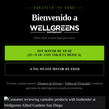
VERIFICA TU EDAD
Wellgree
Bienvenido a
Volver a Recursos
WELL
Debes tener la edad legal para entrar.
MAY 29, 2026
GREENS
CONTACTA AL MEJOR
SOY MAYOR DE EDAD
(21+ O 18+ CON TARJETA MÉDICA)
DISPENSARIO DE
MARIHUANA ALLIED
NO, NO SOY MAYOR DE EDAD
GARDENS
Al entrar, aceptas nuestros
Términos de Servicio
y
Política de Privacidad
y certificas
que tienes la edad legal en tu estado de residencia.