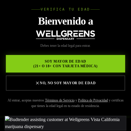
VERIFICA TU EDAD
Wellgree
Bienvenido a
Volver a Recursos
WELL
Debes tener la edad legal para entrar.
MAY 29, 2026
GREENS
Elige Wellgreens, un
SOY MAYOR DE EDAD
(21+ O 18+ CON TARJETA MÉDICA)
dispensario de marihuana
en Vista para elevar tus
NO, NO SOY MAYOR DE EDAD
sentidos
Al entrar, aceptas nuestros
Términos de Servicio
y
Política de Privacidad
y certificas
que tienes la edad legal en tu estado de residencia.