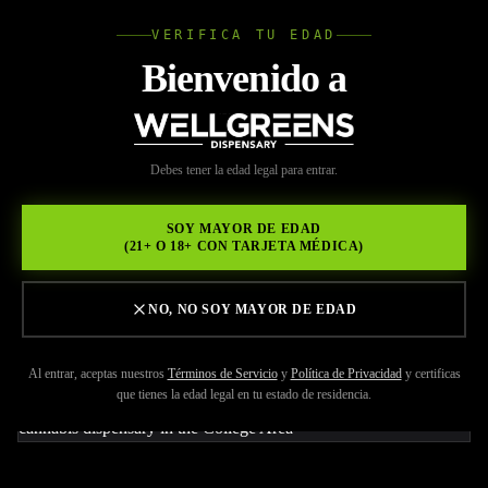
VERIFICA TU EDAD
Wellgree
Bienvenido a
Volver a Recursos
WELL
Debes tener la edad legal para entrar.
MAY 29, 2026
GREENS
Guía para Principiantes
SOY MAYOR DE EDAD
(21+ O 18+ CON TARJETA MÉDICA)
sobre Microdosificación de
Cannabis Recreativo
NO, NO SOY MAYOR DE EDAD
Al entrar, aceptas nuestros
Términos de Servicio
y
Política de Privacidad
y certificas
que tienes la edad legal en tu estado de residencia.