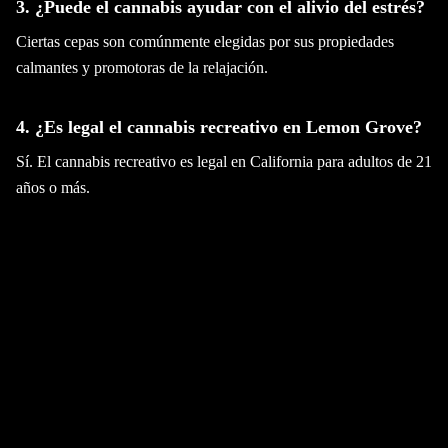
3. ¿Puede el cannabis ayudar con el alivio del estrés?
Ciertas cepas son comúnmente elegidas por sus propiedades
calmantes y promotoras de la relajación.
4. ¿Es legal el cannabis recreativo en Lemon Grove?
Sí. El cannabis recreativo es legal en California para adultos de 21
años o más.
5. ¿Dónde puedo comprar cannabis recreativo
Lemon Grove?
Puedes visitar las ubicaciones de Wellgreens en Lemon Grove,
Vista o La Mesa para selecciones curadas de cannabis.