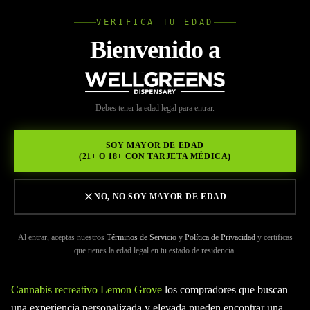
VERIFICA TU EDAD
Wellgree
Bienvenido a
Volver a Recursos
WELL
Debes tener la edad legal para entrar.
MAY 29, 2026
GREENS
Wellgreens: Creando Tu
SOY MAYOR DE EDAD
(21+ O 18+ CON TARJETA MÉDICA)
Experiencia Ideal
NO, NO SOY MAYOR DE EDAD
Al entrar, aceptas nuestros
Términos de Servicio
y
Política de Privacidad
y certificas
que tienes la edad legal en tu estado de residencia.
Cannabis recreativo Lemon Grove
los compradores que buscan
una experiencia personalizada y elevada pueden encontrar una