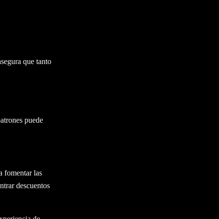
asegura que tanto
patrones puede
 fomentar las
ntrar descuentos
xperiencia de