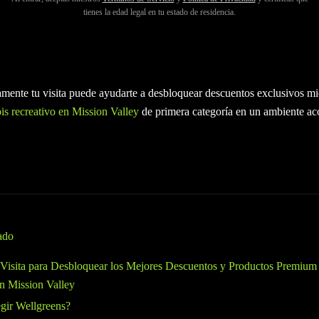
cannabis recreativo en Mission Valley que buscan productos premium 
tienes la edad legal en tu estado de residencia.
encontrar el equilibrio perfecto en
Wellgreens
. Conocido por su cannabi
promociones competitivas, Wellgreens ofrece una experiencia de dispens
camente tu visita puede ayudarte a desbloquear descuentos exclusivos mie
is recreativo en Mission Valley
de primera categoría en un ambiente ac
ado
u Visita para Desbloquear los Mejores Descuentos y Productos Premium
n Mission Valley
gir Wellgreens?