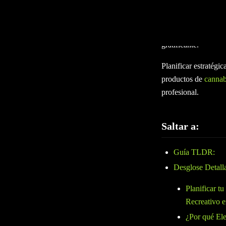
Los compradores de 
inigualables pueden 
personal experto y 
gratificante.
Planificar estratégi
productos de
cannab
profesional.
Saltar a:
Guía TLDR:
Desglose Detall
Planificar t
Recreativo e
¿Por qué Ele