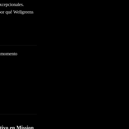
xcepcionales.
por qué Wellgreens
n momento
tivo en Mission