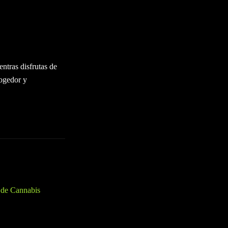
y ahorros
s de alta calidad,
ario fluida y
ntras disfrutas de
ogedor y
 de Cannabis