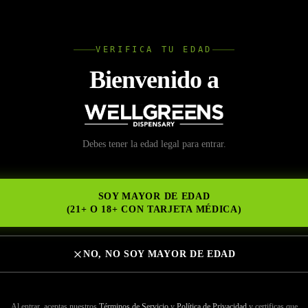
L
VERIFICA TU EDAD
Wellgree
Bienvenido a
 tu visita para desbloq
Debes tener la edad legal para entrar.
NS
escuentos y productos
SOY MAYOR DE EDAD
is recreativo en Missio
(21+ O 18+ CON TARJETA MÉDICA)
NO, NO SOY MAYOR DE EDAD
Al entrar, aceptas nuestros
Términos de Servicio
y
Política de Privacidad
y certificas que