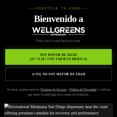
VERIFICA TU EDAD
Wellgree
Bienvenido a
Volver a Recursos
WELL
Debes tener la edad legal para entrar.
MAY 29, 2026
GREENS
Marihuana Recreativa San
SOY MAYOR DE EDAD
(21+ O 18+ CON TARJETA MÉDICA)
Diego para Recuperación
Atlética, Enfoque y Apoyo al
NO, NO SOY MAYOR DE EDAD
Rendimiento
Al entrar, aceptas nuestros
Términos de Servicio
y
Política de Privacidad
y certificas
que tienes la edad legal en tu estado de residencia.