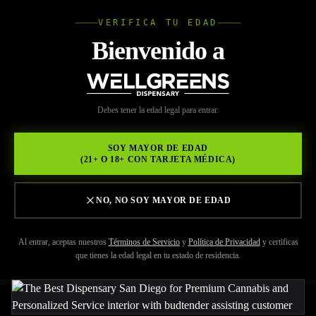
VERIFICA TU EDAD
Wellgree
Bienvenido a
Volver a Recursos
WELL
Debes tener la edad legal para entrar.
MAY 29, 2026
GREENS
El mejor dispensario de San
SOY MAYOR DE EDAD
(21+ O 18+ CON TARJETA MÉDICA)
Diego para cannabis
premium y servicio
NO, NO SOY MAYOR DE EDAD
personalizado
Al entrar, aceptas nuestros
Términos de Servicio
y
Política de Privacidad
y certificas
que tienes la edad legal en tu estado de residencia.