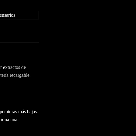
r extractos de
ería recargable.
mperaturas más bajas.
ciona una