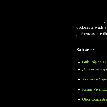
El moderno vaporiza
consumir cannabis de
cartuchos de vapeo o
ofrecen diferentes p
opciones te ayuda a 
preferencias de estil
Saltar a:
Guía Rápida T
¿Qué es un Vapo
Aceites de Vape
Resina Viva: Ex
Otros Concentra