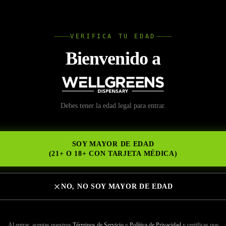
L
VERIFICA TU EDAD
Wellgree
Bienvenido a
Vapeo con Pluma de Ma
Debes tener la edad legal para entrar.
NS
ón de Aceites, Resina 
SOY MAYOR DE EDAD
ados
(21+ O 18+ CON TARJETA MÉDICA)
NO, NO SOY MAYOR DE EDAD
Al entrar, aceptas nuestros
Términos de Servicio
y
Política de Privacidad
y certificas que