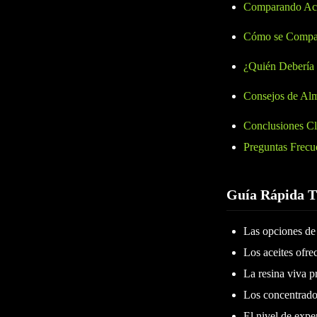
Comparando Ace
Cómo se Compara
¿Quién Debería
Consejos de Al
Conclusiones C
Preguntas Frecu
Guía Rápida 
Las opciones de 
Los aceites ofre
La resina viva p
Los concentrado
El nivel de expe