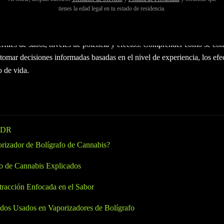
dor de bolígrafo de cannabis se ha convertido en una de las formas má
tienes la edad legal en tu estado de residencia.
bido a su conveniencia, discreción y dosificación consistente. Sin emb
 concentrados son iguales. Los aceites, la resina viva y otros concentr
erfiles de sabor, niveles de potencia y efectos. Comprender cómo se co
tomar decisiones informadas basadas en el nivel de experiencia, los efe
o de vida.
LDR
rizador de Bolígrafo de Cannabis?
o de Cannabis Explicados
tracción Enfocada en el Sabor
dos Usados en Vaporizadores de Bolígrafo