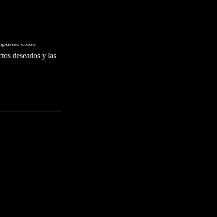
s populares de
argo, no todos los
ados de cannabis
mparan estas
ctos deseados y las