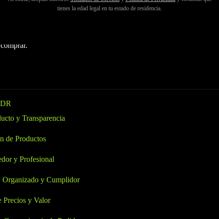
xperiencia con el producto, seguridad y satisfacción general. Desde la 
tienes la edad legal en tu estado de residencia.
es de prueba hasta el personal capacitado y la transparencia de la tienda
 un dispensario merece tu confianza. Entender qué buscar asegura que t
 comprar.
LDR
ducto y Transparencia
n de Productos
dor y Profesional
, Organizado y Cumplidor
 Precios y Valor