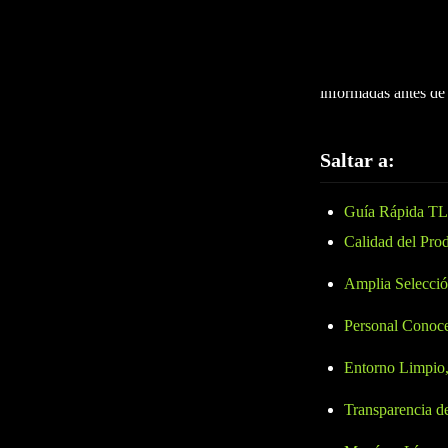
directamente en tu e
productos y estándar
clave determinan si
informadas antes de
Saltar a:
Guía Rápida T
Calidad del Pro
Amplia Selecció
Personal Conoce
Entorno Limpio
Transparencia de