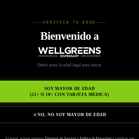
L
VERIFICA TU EDAD
Wellgree
Bienvenido a
r en un dispensario UP
Debes tener la edad legal para entrar.
NS
SOY MAYOR DE EDAD
(21+ O 18+ CON TARJETA MÉDICA)
NO, NO SOY MAYOR DE EDAD
io UP adecuado es más que encontrar la ubicación más cercana. Ya sea q
ra vez o un consumidor experimentado de cannabis, la calidad del dis
Al entrar, aceptas nuestros
Términos de Servicio
y
Política de Privacidad
y certificas que