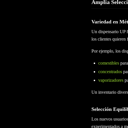
Amplia Selecc
Variedad en Mé
Un dispensario UP fu
los clientes quieren
Por ejemplo, los dis
comestibles
para
concentrados
par
vaporizadores
pa
Un inventario divers
Selección Equili
Los nuevos usuarios
experimentados a me