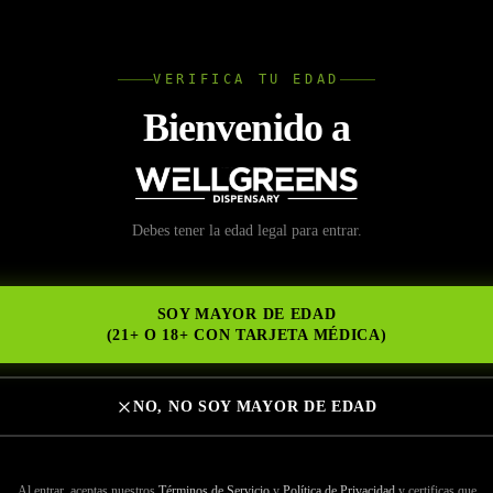
L
VERIFICA TU EDAD
Wellgree
Bienvenido a
Debes tener la edad legal para entrar.
NS
SOY MAYOR DE EDAD
(21+ O 18+ CON TARJETA MÉDICA)
NO, NO SOY MAYOR DE EDAD
Al entrar, aceptas nuestros
Términos de Servicio
y
Política de Privacidad
y certificas que