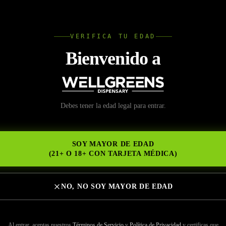
L
VERIFICA TU EDAD
Wellgree
Bienvenido a
Debes tener la edad legal para entrar.
NS
SOY MAYOR DE EDAD
(21+ O 18+ CON TARJETA MÉDICA)
NO, NO SOY MAYOR DE EDAD
Al entrar, aceptas nuestros
Términos de Servicio
y
Política de Privacidad
y certificas que