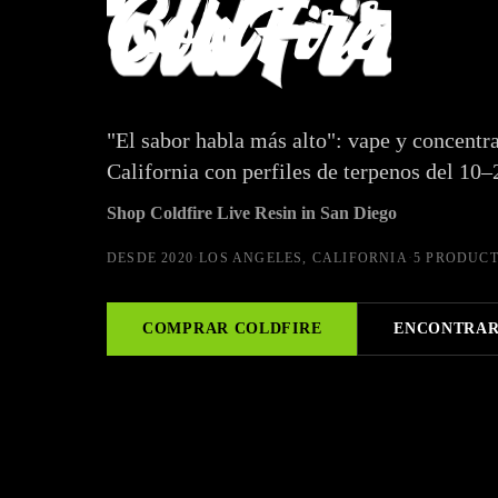
"El sabor habla más alto": vape y concentr
California con perfiles de terpenos del 10
Shop Coldfire Live Resin in San Diego
DESDE
2020
·
LOS ANGELES, CALIFORNIA
·
5 PRODUC
COMPRAR
COLDFIRE
ENCONTRAR