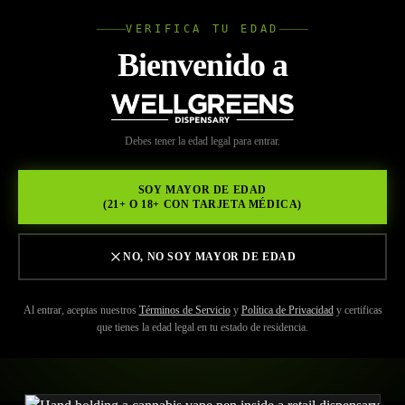
VERIFICA TU EDAD
Wellgree
Bienvenido a
Volver a Recursos
WELL
Debes tener la edad legal para entrar.
MAY 29, 2026
GREENS
Cómo usar un vaporizador
SOY MAYOR DE EDAD
(21+ O 18+ CON TARJETA MÉDICA)
de marihuana
correctamente para un
NO, NO SOY MAYOR DE EDAD
mejor sabor y caladas más
Al entrar, aceptas nuestros
Términos de Servicio
y
Política de Privacidad
y certificas
que tienes la edad legal en tu estado de residencia.
suaves