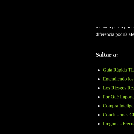
Pacific Beach es fam
cannabis. Ya sea que
California, elegir e
menudo pasan por alt
diferencia podría afe
Saltar a:
Guía Rápida T
Entendiendo los
Los Riesgos Real
Por Qué Importa
Compra Intelige
Conclusiones C
Preguntas Frecu