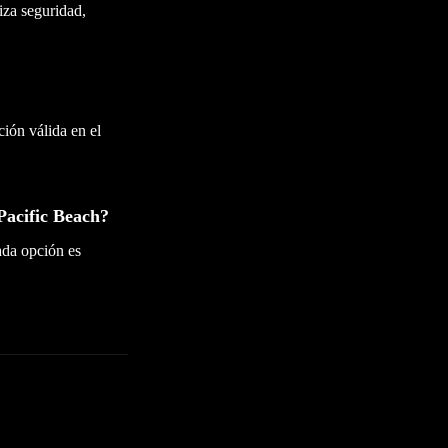
tiza seguridad,
ión válida en el
Pacific Beach?
ada opción es