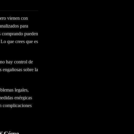
pero vienen con
 analizados para
tás comprando pueden
 Lo que crees que es
 no hay control de
es engañosas sobre la
blemas legales,
 medidas enérgicas
en complicaciones
 Y Cómo