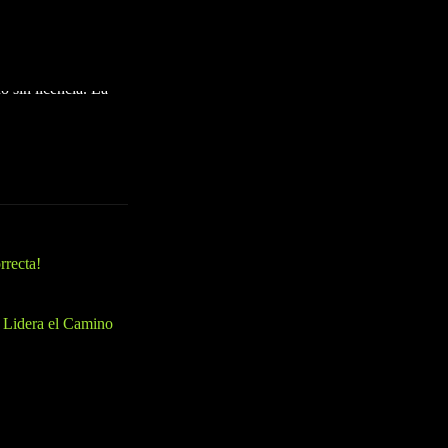
da escena de
el mercado legal de
 los clientes a
 sin licencia. La
rrecta!
 Lidera el Camino