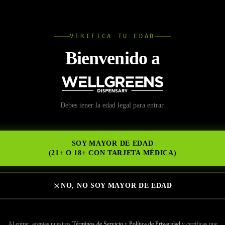
L
VERIFICA TU EDAD
Wellgree
Bienvenido a
Dispensarias con Licen
Debes tener la edad legal para entrar.
NS
each, como Wellgreens, 
SOY MAYOR DE EDAD
y Experiencia
(21+ O 18+ CON TARJETA MÉDICA)
NO, NO SOY MAYOR DE EDAD
Al entrar, aceptas nuestros
Términos de Servicio
y
Política de Privacidad
y certificas que