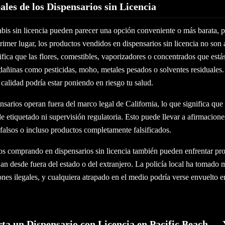
ales de los Dispensarios sin Licencia
abis sin licencia pueden parecer una opción conveniente o más barata, 
primer lugar, los productos vendidos en dispensarios sin licencia no son
ifica que las flores, comestibles, vaporizadores o concentrados que es
dañinas como pesticidas, moho, metales pesados o solventes residuales.
calidad podría estar poniendo en riesgo tu salud.
sarios operan fuera del marco legal de California, lo que significa que
de etiquetado ni supervisión regulatoria. Esto puede llevar a afirmacion
falsos o incluso productos completamente falsificados.
os comprando en dispensarios sin licencia también pueden enfrentar pro
jan desde fuera del estado o del extranjero. La policía local ha tomado
ones ilegales, y cualquiera atrapado en el medio podría verse envuelto 
ta un Dispensario con Licencia en Pacific Beach —