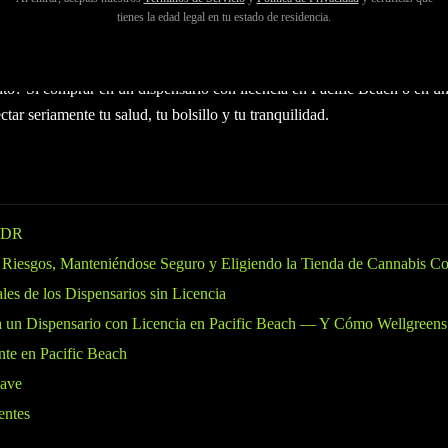
oso por su ambiente relajado, sus costas bañadas por el sol y su anima
tienes la edad legal en tu estado de residencia.
 seas un local buscando tu tienda de confianza o un turista explorando 
l dispensario adecuado importa más que nunca. ¿Una decisión crucial que
o? Si comprar en un dispensario con licencia en Pacific Beach o en uno
ctar seriamente tu salud, tu bolsillo y tu tranquilidad.
LDR
 Riesgos, Manteniéndose Seguro y Eligiendo la Tienda de Cannabis Co
es de los Dispensarios sin Licencia
 un Dispensario con Licencia en Pacific Beach — Y Cómo Wellgreens
nte en Pacific Beach
lave
entes